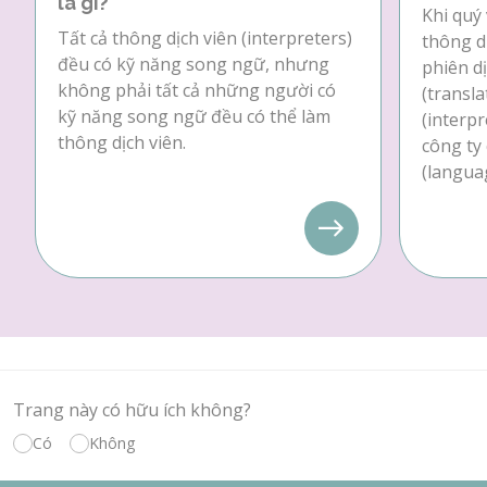
là gì?
Khi quý 
Tất cả thông dịch viên (interpreters)
thông dị
đều có kỹ năng song ngữ, nhưng
phiên dị
không phải tất cả những người có
(transla
kỹ năng song ngữ đều có thể làm
(interpr
thông dịch viên.
công ty
(languag
Trang này có hữu ích không?
Có
Không