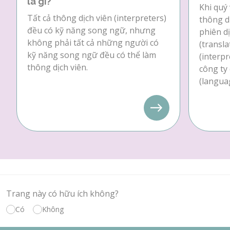
là gì?
Khi quý 
Tất cả thông dịch viên (interpreters)
thông dị
đều có kỹ năng song ngữ, nhưng
phiên dị
không phải tất cả những người có
(transla
kỹ năng song ngữ đều có thể làm
(interpr
thông dịch viên.
công ty
(languag
Trang này có hữu ích không?
Có
Không