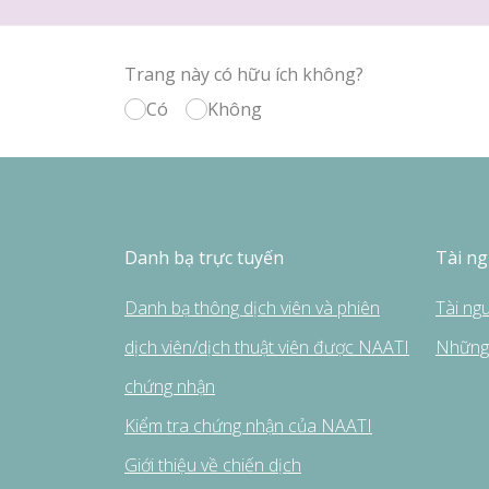
Trang này có hữu ích không?
Có
Không
Danh bạ trực tuyến
Tài n
Danh bạ thông dịch viên và phiên
Tài ng
dịch viên/dịch thuật viên được NAATI
Những 
chứng nhận
Kiểm tra chứng nhận của NAATI
Giới thiệu về chiến dịch