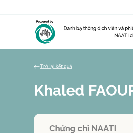
Danh bạ thông dịch viên và phi
NAATI c
Trở lại kết quả
Khaled FAOU
Chứng chỉ NAATI