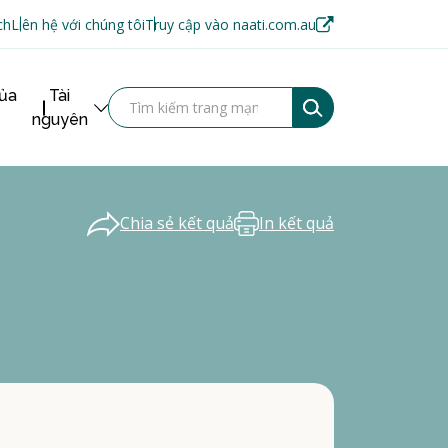
ch
Liên hệ với chúng tôi
Truy cập vào naati.com.au
của
Tài
nguyên
Chia sẻ kết quả
In kết quả