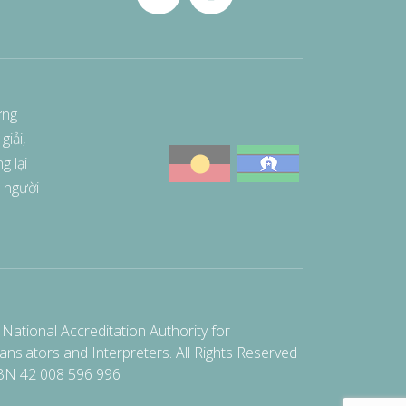
ững
giải,
g lại
i người
National Accreditation Authority for
anslators and Interpreters. All Rights Reserved
BN 42 008 596 996