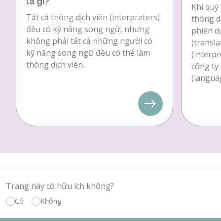
là gì?
Khi quý 
Tất cả thông dịch viên (interpreters)
thông dị
đều có kỹ năng song ngữ, nhưng
phiên dị
không phải tất cả những người có
(transla
kỹ năng song ngữ đều có thể làm
(interpr
thông dịch viên.
công ty
(languag
Trang này có hữu ích không?
Có
Không