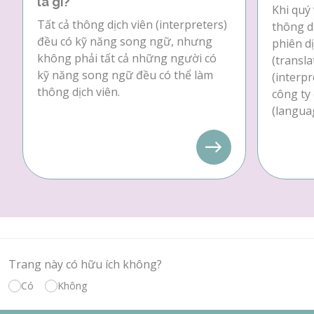
là gì?
Khi quý 
Tất cả thông dịch viên (interpreters)
thông dị
đều có kỹ năng song ngữ, nhưng
phiên dị
không phải tất cả những người có
(transla
kỹ năng song ngữ đều có thể làm
(interpr
thông dịch viên.
công ty
(languag
Trang này có hữu ích không?
Có
Không