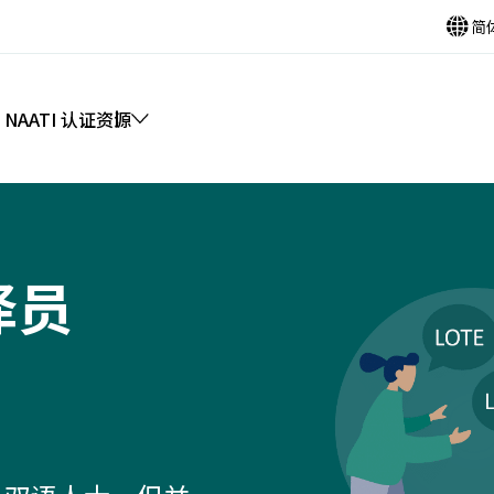
简
 NAATI 认证
资源
译员