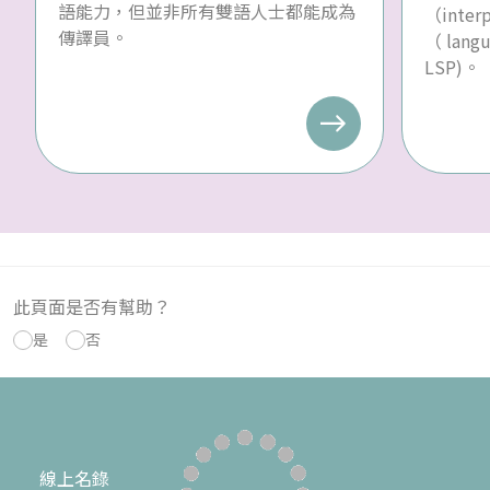
語能力，但並非所有雙語人士都能成為
（inte
傳譯員。
（ langu
LSP)。
此頁面是否有幫助？
是
否
線上名錄