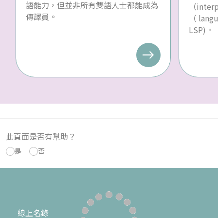
語能力，但並非所有雙語人士都能成為
（inte
傳譯員。
（ langu
LSP)。
此頁面是否有幫助？
是
否
線上名錄