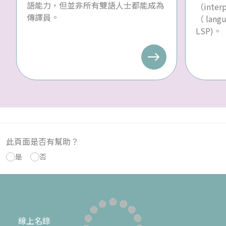
語能力，但並非所有雙語人士都能成為
（inte
傳譯員。
（ langu
LSP)。
此頁面是否有幫助？
是
否
線上名錄