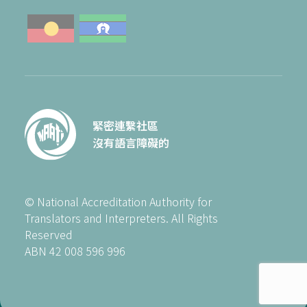
緊密連繫社區
沒有語言障礙的
© National Accreditation Authority for
Translators and Interpreters. All Rights
Reserved
ABN 42 008 596 996