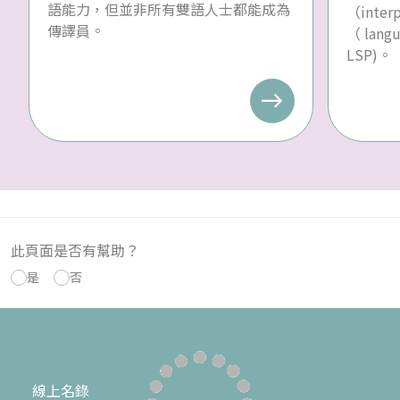
語能力，但並非所有雙語人士都能成為
（inte
傳譯員。
（ langu
LSP)。
此頁面是否有幫助？
是
否
線上名錄