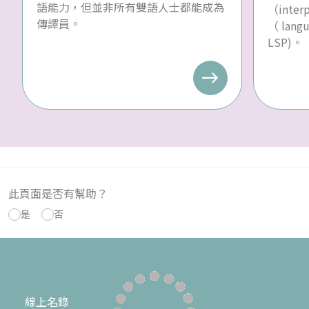
語能力，但並非所有雙語人士都能成為
（inte
傳譯員。
（ langu
LSP)。
此頁面是否有幫助？
是
否
線上名錄