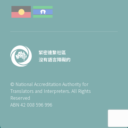
緊密連繫社區
沒有語言障礙的
© National Accreditation Authority for
Translators and Interpreters. All Rights
Reserved
ABN 42 008 596 996