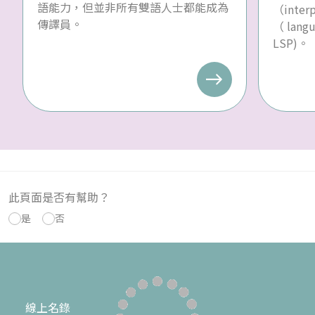
語能力，但並非所有雙語人士都能成為
（inte
傳譯員。
（ langu
LSP)。
此頁面是否有幫助？
是
否
線上名錄