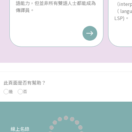
語能力，但並非所有雙語人士都能成為
（inte
傳譯員。
（ langu
LSP)。
此頁面是否有幫助？
是
否
線上名錄