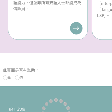
語能力，但並非所有雙語人士都能成為
（inte
傳譯員。
（ langu
LSP)。
此頁面是否有幫助？
是
否
線上名錄