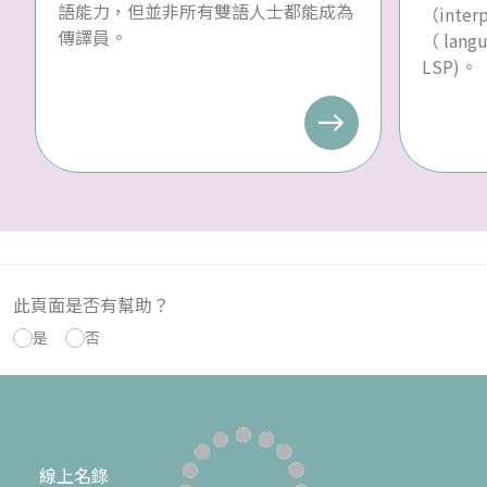
語能力，但並非所有雙語人士都能成為
（inte
傳譯員。
（ langu
LSP)。
此頁面是否有幫助？
是
否
線上名錄