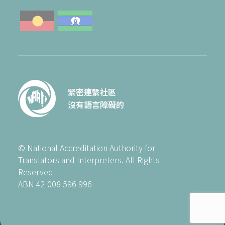
緊密連繫社區
沒有語言障礙的
© National Accreditation Authority for
Translators and Interpreters. All Rights
Reserved
ABN 42 008 596 996