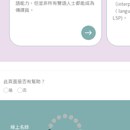
語能力，但並非所有雙語人士都能成為
（inte
傳譯員。
（ langu
LSP)。
此頁面是否有幫助？
是
否
線上名錄