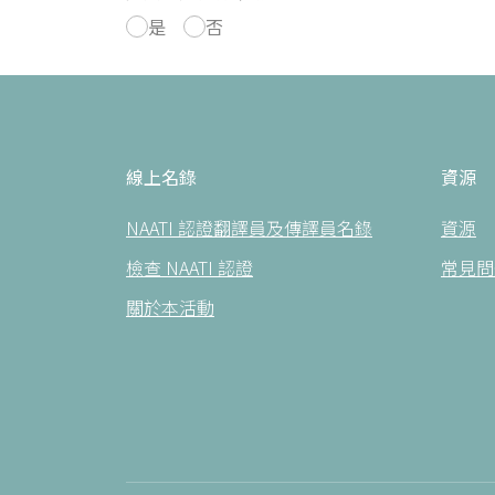
是
否
線上名錄
資源
NAATI 認證翻譯員及傳譯員名錄
資源
檢查 NAATI 認證
常見問
關於本活動