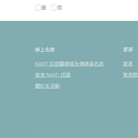
是
否
線上名錄
資源
NAATI 認證翻譯員及傳譯員名錄
資源
檢查 NAATI 認證
常見問
關於本活動