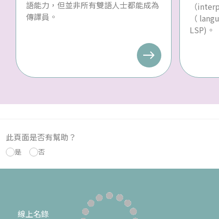
語能力，但並非所有雙語人士都能成為
（inte
傳譯員。
（ langu
LSP)。
此頁面是否有幫助？
是
否
線上名錄