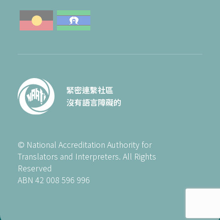
緊密連繫社區
沒有語言障礙的
© National Accreditation Authority for
Translators and Interpreters. All Rights
Reserved
ABN 42 008 596 996