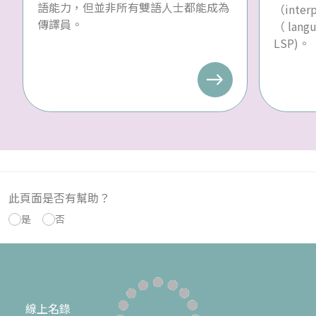
語能力，但並非所有雙語人士都能成為
（inte
傳譯員。
（ langu
LSP)。
此頁面是否有幫助？
是
否
線上名錄