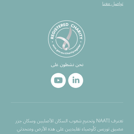
تواصل معنا
نحن نشطون على
تعترف NAATI وتحترم شعوب السكان الأصليين وسكان جزر
مضيق توريس كأوصياء تقليديين على هذه الأرض ومتحدثي