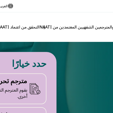
العربي
لمترجمين الشفهيين المعتمدين من NAATI
التحقق من اعتماد NAATI
حدد خيارًا
مترجم تحر
يقوم المترجم ال
أخرى.