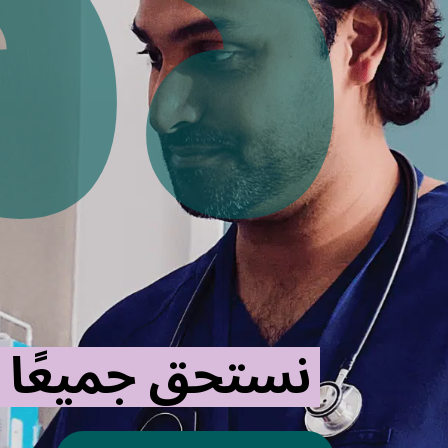
نستحق جميعًا أ