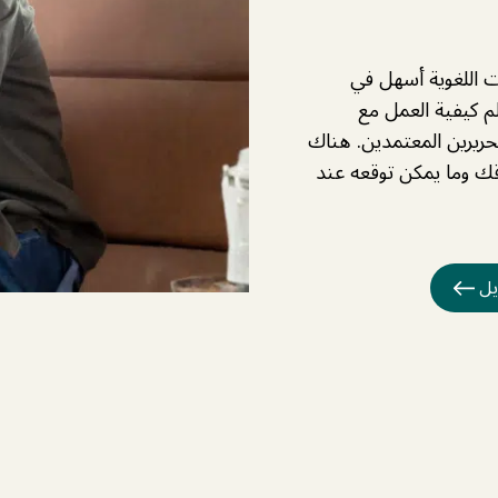
ت اللغوية أسهل في
م كيفية العمل مع
حريرين المعتمدين. هناك
ك وما يمكن توقعه عند
زيل