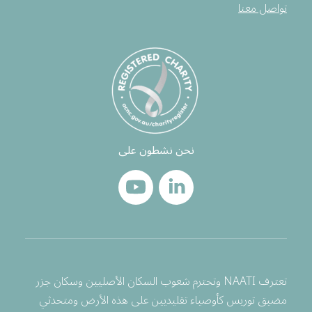
تواصل معنا
نحن نشطون على
تعترف NAATI وتحترم شعوب السكان الأصليين وسكان جزر
مضيق توريس كأوصياء تقليديين على هذه الأرض ومتحدثي