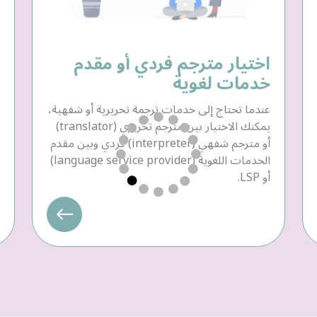
اختيار مترجم فردي أو مقدم
خدمات لغوية
عندما تحتاج إلى خدمات ترجمة تحريرية أو شفهية،
يمكنك الاختيار بين مترجم تحريري (translator)
أو مترجم شفهي (interpreter) فردي وبين مقدم
الخدمات اللغوية (language service provider)
أو LSP.