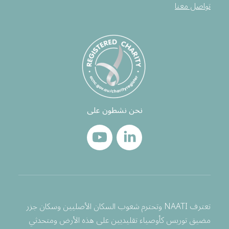
تواصل معنا
نحن نشطون على
تعترف NAATI وتحترم شعوب السكان الأصليين وسكان جزر
مضيق توريس كأوصياء تقليديين على هذه الأرض ومتحدثي