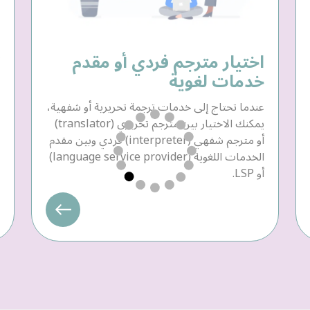
اختيار مترجم فردي أو مقدم
خدمات لغوية
عندما تحتاج إلى خدمات ترجمة تحريرية أو شفهية،
يمكنك الاختيار بين مترجم تحريري (translator)
أو مترجم شفهي (interpreter) فردي وبين مقدم
الخدمات اللغوية (language service provider)
أو LSP.