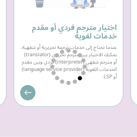
اختيار مترجم فردي أو مقدم
خدمات لغوية
عندما تحتاج إلى خدمات ترجمة تحريرية أو شفهية،
يمكنك الاختيار بين مترجم تحريري (translator)
أو مترجم شفهي (interpreter) فردي وبين مقدم
الخدمات اللغوية (language service provider)
أو LSP.