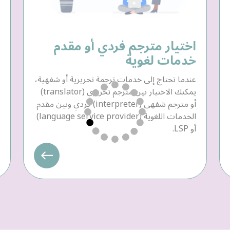
اختيار مترجم فردي أو مقدم
خدمات لغوية
عندما تحتاج إلى خدمات ترجمة تحريرية أو شفهية،
يمكنك الاختيار بين مترجم تحريري (translator)
أو مترجم شفهي (interpreter) فردي وبين مقدم
الخدمات اللغوية (language service provider)
أو LSP.