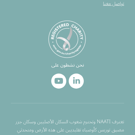
تواصل معنا
نحن نشطون على
تعترف NAATI وتحترم شعوب السكان الأصليين وسكان جزر
مضيق توريس كأوصياء تقليديين على هذه الأرض ومتحدثي