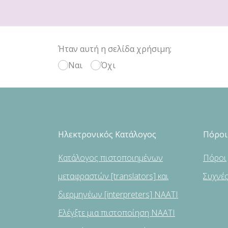
Ήταν αυτή η σελίδα χρήσιμη;
Ναι
Όχι
Ηλεκτρονικός Κατάλογος
Πόροι
Κατάλογος πιστοποιημένων
Πόροι
μεταφραστών [translators] και
Συχνέ
διερμηνέων [interpreters] NAATI
Ελέγξτε μια πιστοποίηση NAATI