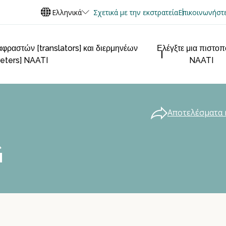
Ελληνικά
Σχετικά με την εκστρατεία
Επικοινωνήστε
φραστών [translators] και διερμηνέων
Ελέγξτε μια πιστο
reters] NAATI
NAATI
Αποτελέσματα 
G