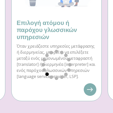
Επιλογή ατόμου ή
παρόχου γλωσσικών
υπηρεσιών
Όταν χρειάζεστε υπηρεσίες μετάφρασης
ή διερμηνείας, μπορείτε να επιλέξετε
μεταξύ ενός μεμονωμένου μεταφραστή
[translator] ή διερμηνέα [interpreter] και
ενός παρόχου γλωσσικών υπηρεσιών
[language service provider, LSP].