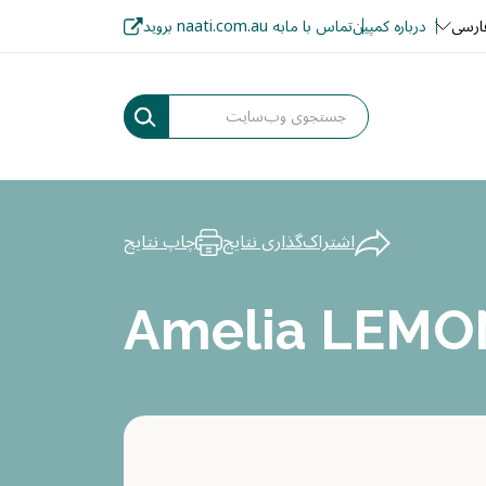
ارسی
درباره کمپین
تماس با ما
به naati.com.au بروید
اشتراک‌گذاری نتایج
چاپ نتایج
Amelia LEMO