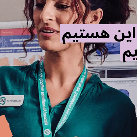
 این هستیم
م