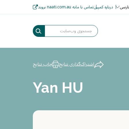
ارسی
درباره کمپین
تماس با ما
به naati.com.au بروید
اشتراک‌گذاری نتایج
چاپ نتایج
Yan HU