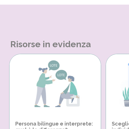
Risorse in evidenza
Persona bilingue e interprete:
Scegli