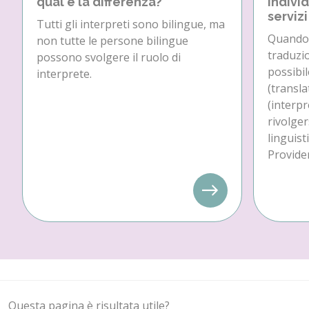
qual è la differenza?
individ
servizi
Tutti gli interpreti sono bilingue, ma
Quando 
non tutte le persone bilingue
traduzio
possono svolgere il ruolo di
possibil
interprete.
(transla
(interpr
rivolger
linguist
Provider
Questa pagina è risultata utile?