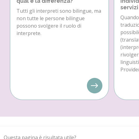
qual è la differenza?
individ
servizi
Tutti gli interpreti sono bilingue, ma
Quando 
non tutte le persone bilingue
traduzio
possono svolgere il ruolo di
possibil
interprete.
(transla
(interpr
rivolger
linguist
Provider
Questa pagina è risultata utile?