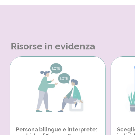
Risorse in evidenza
Persona bilingue e interprete:
Scegli