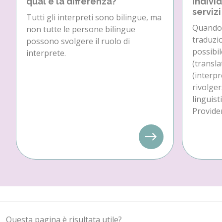
qual è la differenza?
individ
servizi
Tutti gli interpreti sono bilingue, ma
Quando 
non tutte le persone bilingue
traduzio
possono svolgere il ruolo di
possibil
interprete.
(transla
(interpr
rivolger
linguist
Provider
Questa pagina è risultata utile?