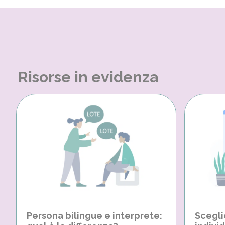
Risorse in evidenza
Persona bilingue e interprete:
Scegli