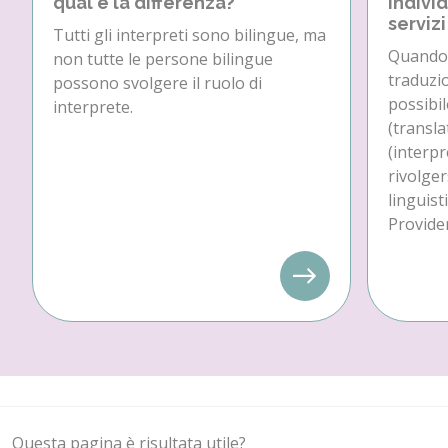
qual è la differenza?
individ
servizi
Tutti gli interpreti sono bilingue, ma
Quando 
non tutte le persone bilingue
traduzio
possono svolgere il ruolo di
possibil
interprete.
(transla
(interpr
rivolger
linguist
Provider
Questa pagina è risultata utile?