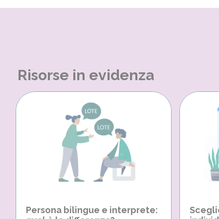
Risorse in evidenza
Persona bilingue e interprete:
Scegli