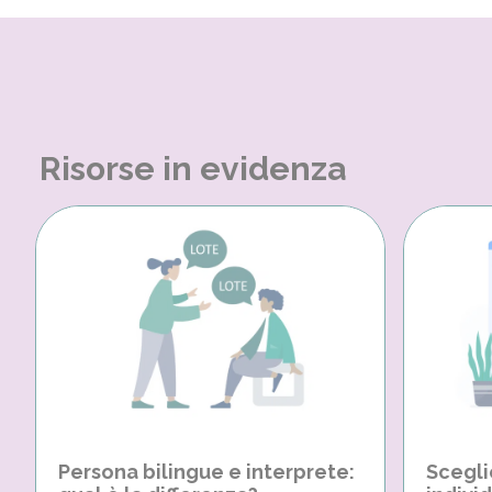
Risorse in evidenza
Persona bilingue e interprete:
Scegli