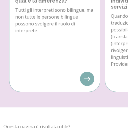
qual è la differenza?
individ
servizi
Tutti gli interpreti sono bilingue, ma
Quando 
non tutte le persone bilingue
traduzio
possono svolgere il ruolo di
possibil
interprete.
(transla
(interpr
rivolger
linguist
Provider
Questa pagina è risultata utile?