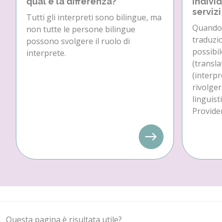
qual è la differenza?
individ
servizi
Tutti gli interpreti sono bilingue, ma
Quando 
non tutte le persone bilingue
traduzio
possono svolgere il ruolo di
possibil
interprete.
(transla
(interpr
rivolger
linguist
Provider
Questa pagina è risultata utile?