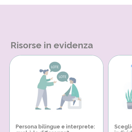
Risorse in evidenza
Persona bilingue e interprete:
Scegli