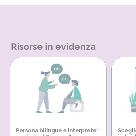
Risorse in evidenza
Persona bilingue e interprete:
Scegli