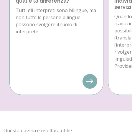
qual è la differenza?
individ
servizi
Tutti gli interpreti sono bilingue, ma
Quando 
non tutte le persone bilingue
traduzio
possono svolgere il ruolo di
possibil
interprete.
(transla
(interpr
rivolger
linguist
Provider
Questa pagina è risultata utile?