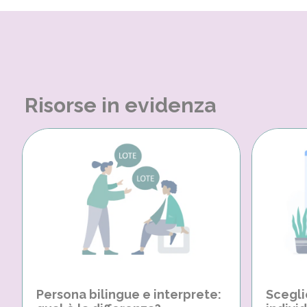
Risorse in evidenza
Persona bilingue e interprete:
Scegli