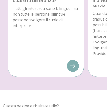
qual è la differenza?
individ
servizi
Tutti gli interpreti sono bilingue, ma
Quando 
non tutte le persone bilingue
traduzio
possono svolgere il ruolo di
possibil
interprete.
(transla
(interpr
rivolger
linguist
Provider
Questa pagina è risultata utile?