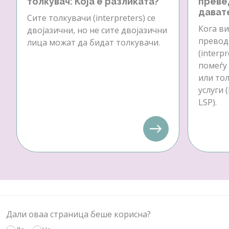
толкувач: Која е разликата?
преве
давате
Сите толкувачи (interpreters) се
Кога ви
двојазични, но не сите двојазични
превод 
лица можат да бидат толкувачи.
(interp
помеѓу
или тол
услуги 
LSP).
Дали оваа страница беше корисна?