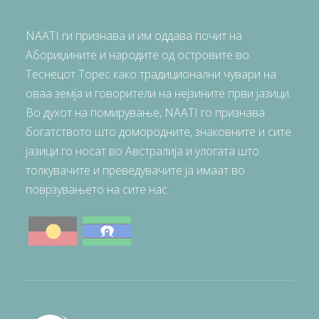
NAATI ги признава и им оддава почит на
Абориџините и народите од островите во
Теснецот Торес како традиционални чувари на
оваа земја и говорители на нејзините први јазици.
Во духот на помирување, NAATI го признава
богатството што домородните, знаковните и сите
јазици го носат во Австралија и улогата што
толкувачите и преведувачите ја имаат во
поврзувањето на сите нас.