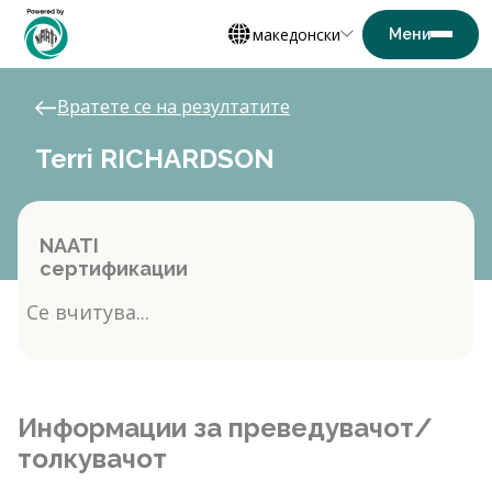
македонски
Вратете се на резултатите
Terri RICHARDSON
NAATI
сертификации
Се вчитува...
Информации за преведувачот/
толкувачот