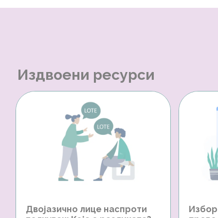
Издвоени ресурси
Двојазично лице наспроти
Избор