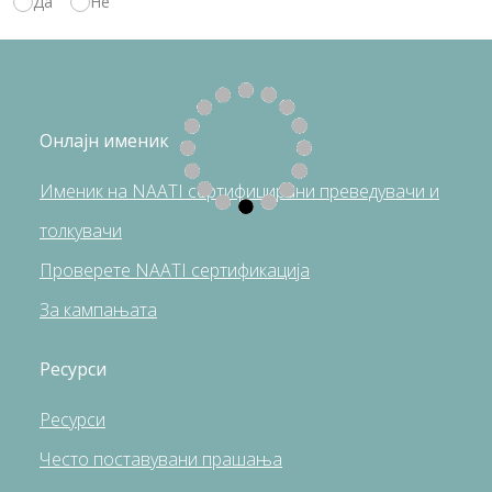
Да
Не
Онлајн именик
Именик на NAATI сертифицирани преведувачи и
толкувачи
Проверете NAATI сертификација
За кампањата
Ресурси
Pесурси
Често поставувани прашања