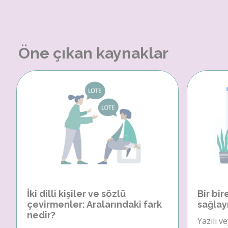
Öne çıkan kaynaklar
İki dilli kişiler ve sözlü
Bir bir
çevirmenler: Aralarındaki fark
sağlay
nedir?
Yazılı v