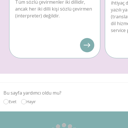
Tüm sözlü çevirmenler iki dillidir,
ihtiyaç
ancak her iki dilli kişi sözlü çevirmen
yazılı y
(interpreter) değildir.
(transla
dil hizm
service 
Bu sayfa yardımcı oldu mu?
Evet
Hayır