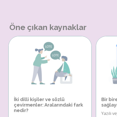
Öne çıkan kaynaklar
İki dilli kişiler ve sözlü
Bir bir
çevirmenler: Aralarındaki fark
sağlay
nedir?
Yazılı v