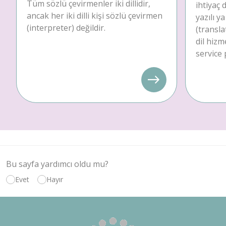
Tüm sözlü çevirmenler iki dillidir,
ihtiyaç
ancak her iki dilli kişi sözlü çevirmen
yazılı y
(interpreter) değildir.
(transla
dil hizm
service 
Bu sayfa yardımcı oldu mu?
Evet
Hayır