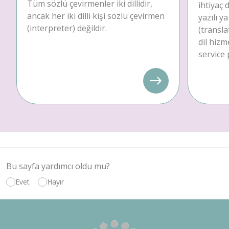
Tüm sözlü çevirmenler iki dillidir,
ihtiyaç
ancak her iki dilli kişi sözlü çevirmen
yazılı y
(interpreter) değildir.
(transla
dil hizm
service 
Bu sayfa yardımcı oldu mu?
Evet
Hayır