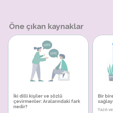
Öne çıkan kaynaklar
İki dilli kişiler ve sözlü
Bir bir
çevirmenler: Aralarındaki fark
sağlay
nedir?
Yazılı v