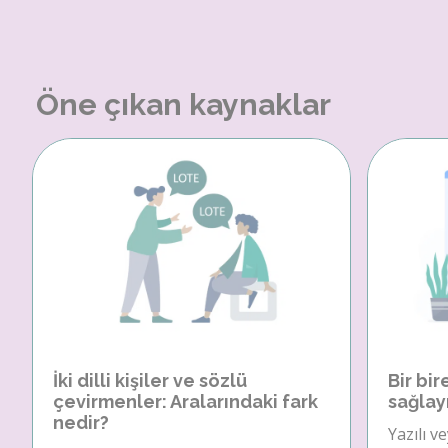
Öne çıkan kaynaklar
İki dilli kişiler ve sözlü
Bir bir
çevirmenler: Aralarındaki fark
sağlay
nedir?
Yazılı v