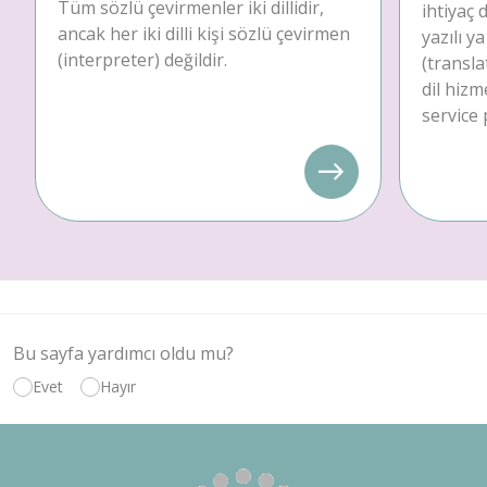
Tüm sözlü çevirmenler iki dillidir,
ihtiyaç
ancak her iki dilli kişi sözlü çevirmen
yazılı y
(interpreter) değildir.
(transla
dil hizm
service 
Bu sayfa yardımcı oldu mu?
Evet
Hayır