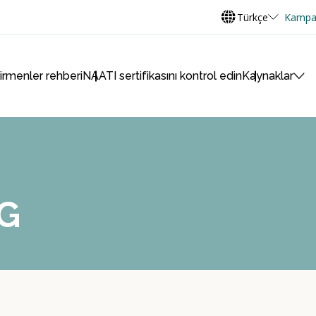
Türkçe
Kampa
virmenler rehberi
NAATI sertifikasını kontrol edin
Kaynaklar
G