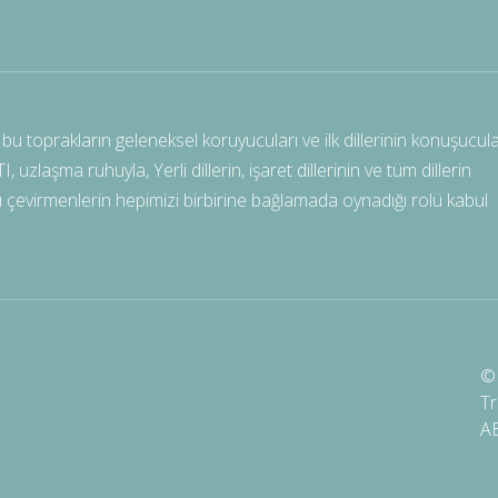
bu toprakların geleneksel koruyucuları ve ilk dillerinin konuşucula
uzlaşma ruhuyla, Yerli dillerin, işaret dillerinin ve tüm dillerin
ılı çevirmenlerin hepimizi birbirine bağlamada oynadığı rolü kabul
© 
Tr
A