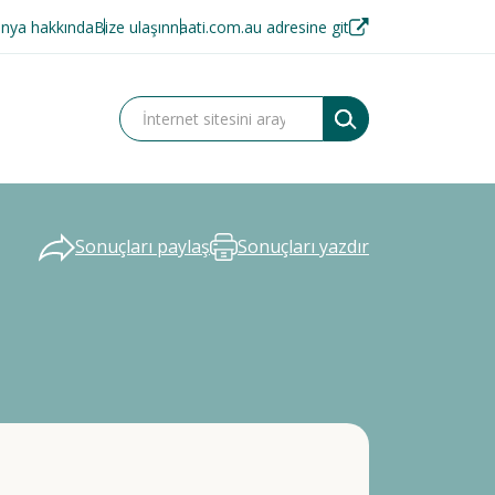
nya hakkında
Bize ulaşın
naati.com.au adresine git
Sonuçları paylaş
Sonuçları yazdır