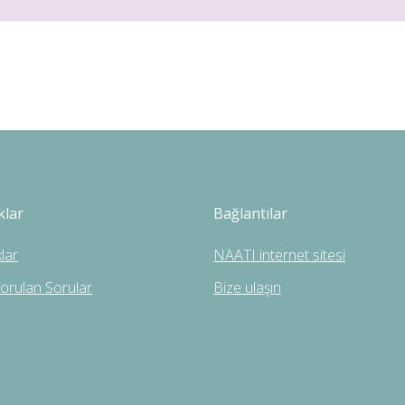
klar
Bağlantılar
lar
NAATI internet sitesi
Sorulan Sorular
Bize ulaşın