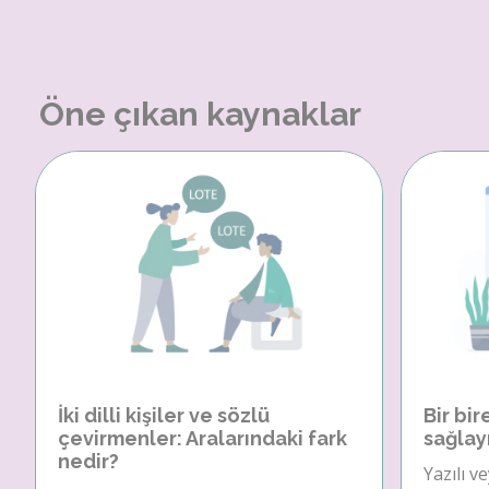
Öne çıkan kaynaklar
İki dilli kişiler ve sözlü
Bir bir
çevirmenler: Aralarındaki fark
sağlay
nedir?
Yazılı v