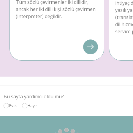
Tüm sözlü çevirmenler iki dillidir,
ihtiyaç
ancak her iki dilli kişi sözlü çevirmen
yazılı y
(interpreter) değildir.
(transla
dil hizm
service 
Bu sayfa yardımcı oldu mu?
Evet
Hayır