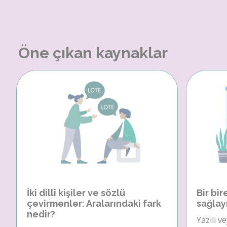
Öne çıkan kaynaklar
İki dilli kişiler ve sözlü
Bir bir
çevirmenler: Aralarındaki fark
sağlay
nedir?
Yazılı v