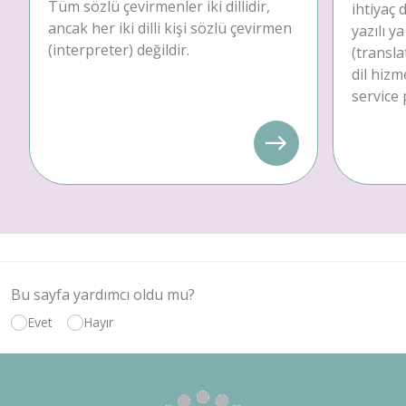
Tüm sözlü çevirmenler iki dillidir,
ihtiyaç
ancak her iki dilli kişi sözlü çevirmen
yazılı y
(interpreter) değildir.
(transla
dil hizm
service 
Bu sayfa yardımcı oldu mu?
Evet
Hayır