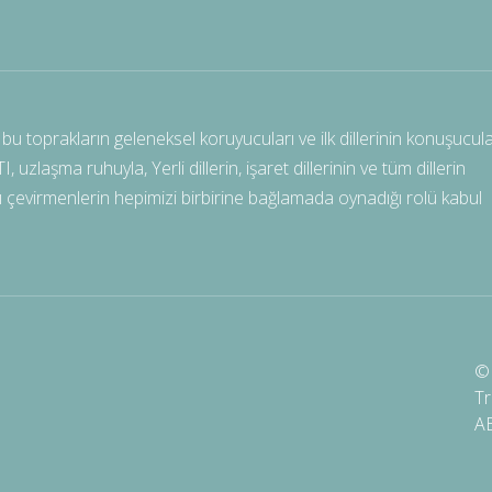
bu toprakların geleneksel koruyucuları ve ilk dillerinin konuşucula
uzlaşma ruhuyla, Yerli dillerin, işaret dillerinin ve tüm dillerin
ılı çevirmenlerin hepimizi birbirine bağlamada oynadığı rolü kabul
© 
Tr
A