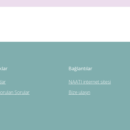
klar
Bağlantılar
lar
NAATI internet sitesi
Sorulan Sorular
Bize ulaşın