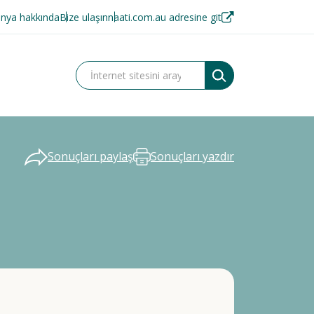
nya hakkında
Bize ulaşın
naati.com.au adresine git
Sonuçları paylaş
Sonuçları yazdır