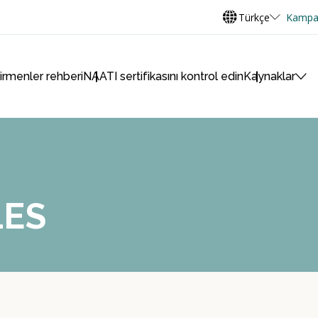
Türkçe
Kampa
virmenler rehberi
NAATI sertifikasını kontrol edin
Kaynaklar
LES